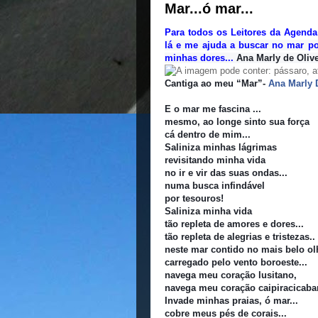
Mar...ó mar...
Para todos os Leitores da Agenda
lá e me ajuda a buscar no mar po
minhas dores...
Ana Marly de Olive
Cantiga ao meu “Mar”-
Ana Marly 
E o mar me fascina ...
mesmo, ao longe sinto sua força
cá dentro de mim...
Saliniza minhas lágrimas
revisitando minha vida
no ir e vir das suas ondas...
numa busca infindável
por tesouros!
Saliniza minha vida
tão repleta de amores e dores...
tão repleta de alegrias e tristezas..
neste mar contido no mais belo ol
carregado pelo vento boroeste...
navega meu coração lusitano,
navega meu coração caipiracicaba
Invade minhas praias, ó mar...
cobre meus pés de corais...