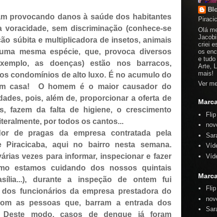
Bl
ram provocando danos à saúde dos habitantes
Piraci
 voracidade, sem discriminação (
conhece-se
Olá me
Jacobi
ão súbita e multiplicadora de insetos, animais
criei 
uma mesma espécie, que, provoca diversos
os enc
e tudo
 exemplo, as doenças)
estão nos barracos,
Arte, 
mais!
os condomínios de alto luxo. É no acumulo do
Ver me
 em casa! O homem é o maior causador do
ades, pois, além de, proporcionar a oferta de
Marc
s, fazem da falta de higiene, o crescimento
Fli
eralmente, por todos os cantos...
nov
ador de pragas da empresa contratada pela
Sar
e Piracicaba, aqui no bairro nesta semana.
Víd
árias vezes para informar, inspecionar e fazer
Víd
omo estamos cuidando dos nossos quintais
Marc
asília...), durante a inspeção de ontem fui
Fli
s dos funcionários da empresa prestadora do
nov
com as pessoas que, barram a entrada dos
Sar
! Deste modo, casos de dengue já foram