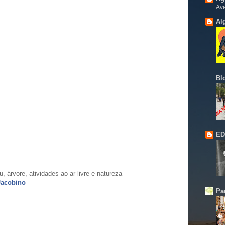
Ave
Al
Bl
ED
Jacobino
Pa