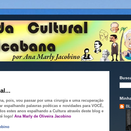
Busc
l...
Minha
na, pois, vou passar por uma cirurgia e uma recuperação
r espalhando palavras poéticas e novidades para VOCÊ,
BL
dos estes anos espalhando a Cultura através deste blog e
té logo!
Ana Marly de Oliveira Jacobino
obino