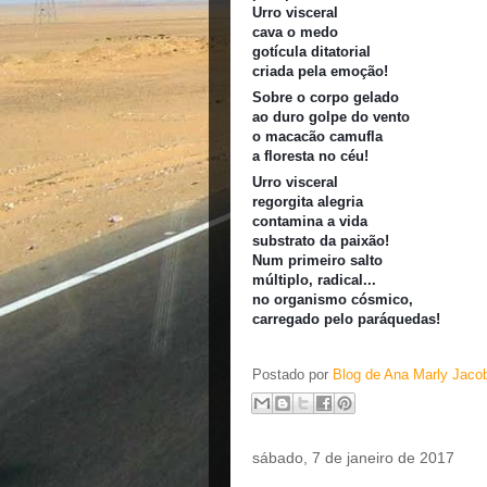
Urro visceral
cava o medo
gotícula ditatorial
criada pela emoção!
Sobre o corpo gelado
ao duro golpe do vento
o macacão camufla
a floresta no céu!
Urro visceral
regorgita alegria
contamina a vida
substrato da paixão!
Num primeiro salto
múltiplo, radical...
no organismo cósmico,
carregado pelo paráquedas!
Postado por
Blog de Ana Marly Jaco
sábado, 7 de janeiro de 2017