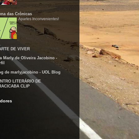
ena das Crônicas
Apartes Inconvenientes!
ARTE DE VIVER
a Marly de Oliveira Jacobino -
fil
og de marlyjacobino - UOL Blog
NTRO LITERÁRIO DE
RACICABA CLIP
dores