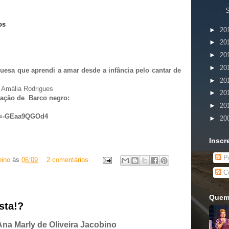
S
os
►
20
►
20
►
20
►
20
sa que aprendi a amar desde a infância pelo cantar de
►
20
►
20
etação de Barco negro:
►
20
?v=-GEaa9QGOd4
►
20
Inscr
Po
bino
às
06:09
2 comentários:
Co
Quem
sta!?
Ana Marly de Oliveira Jacobino