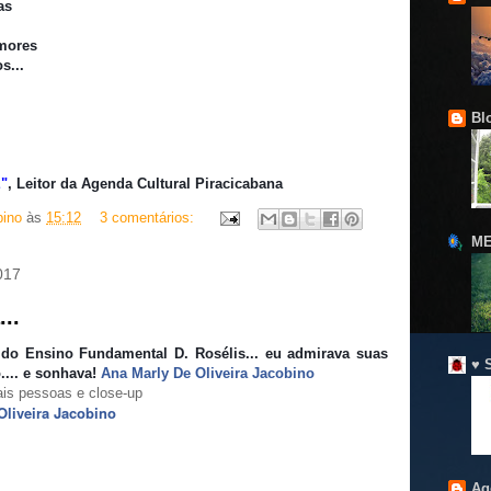
as
amores
s...
Bl
"
, Leitor da Agenda Cultural Piracicabana
bino
às
15:12
3 comentários:
ME
017
..
 do Ensino Fundamental D. Rosélis... eu admirava suas
♥ 
... e sonhava!
Ana Marly De Oliveira Jacobino
Oliveira Jacobino
Ag