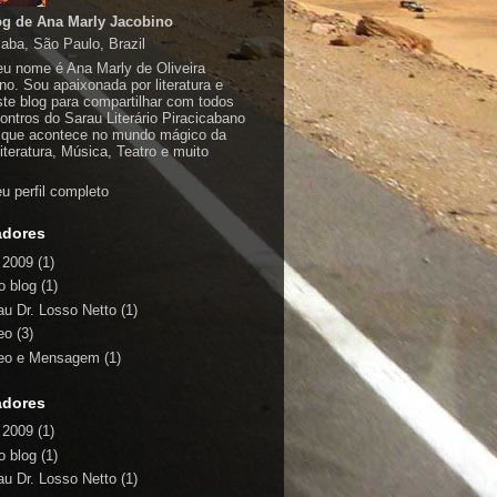
og de Ana Marly Jacobino
caba, São Paulo, Brazil
u nome é Ana Marly de Oliveira
no. Sou apaixonada por literatura e
este blog para compartilhar com todos
ontros do Sarau Literário Piracicabano
 que acontece no mundo mágico da
Literatura, Música, Teatro e muito
u perfil completo
adores
p 2009
(1)
o blog
(1)
au Dr. Losso Netto
(1)
eo
(3)
eo e Mensagem
(1)
adores
p 2009
(1)
o blog
(1)
au Dr. Losso Netto
(1)