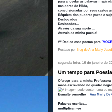
para anovelar as palavras inspirad
nas dores de Hilda,
convulsionadas por seus castos 
Réquiem dos pudores puros e sujo
Desbocados
Deslocados...
Através da sua morte ...
Através da minha poesia!
## Dedico esse poema para
"VOCÊ
Postado por
Blog de Ana Marly Jaco
segunda-feira, 16 de janeiro de 2
Um tempo para Poesia.
Ofereço para a minha Professora
mãos escrevendo no quadro negro.
Esmalte vermelho _
Ana Marly De 
Palavras escritas...
multiplicam-se