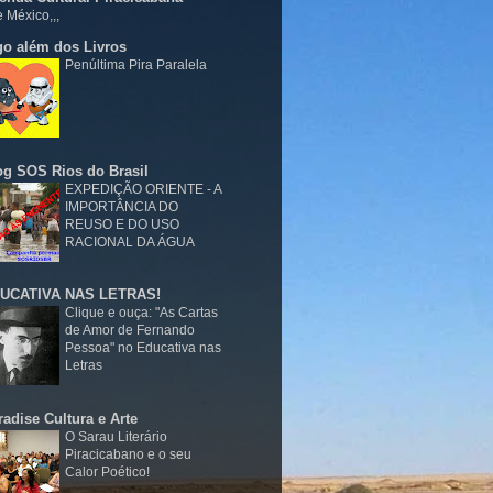
 México,,,
go além dos Livros
Penúltima Pira Paralela
og SOS Rios do Brasil
EXPEDIÇÃO ORIENTE - A
IMPORTÂNCIA DO
REUSO E DO USO
RACIONAL DA ÁGUA
UCATIVA NAS LETRAS!
Clique e ouça: "As Cartas
de Amor de Fernando
Pessoa" no Educativa nas
Letras
radise Cultura e Arte
O Sarau Literário
Piracicabano e o seu
Calor Poético!