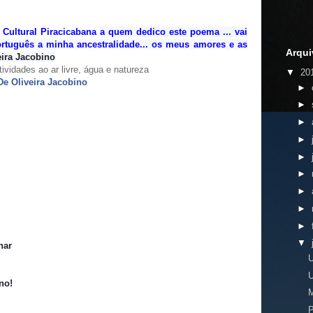
 Cultural Piracicabana
a quem dedico este poema ... vai
rtuguês a minha ancestralidade... os meus amores e as
Arqui
ira Jacobino
▼
20
De Oliveira Jacobino
►
►
►
►
►
►
►
►
►
▼
har
U
U
no!
M
P