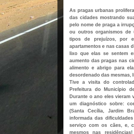
As pragas urbanas prolife
das cidades mostrando sua
pelo nome de praga a irrupç
ou outros organismos de 
tipos de prejuízos, por
apartamentos e nas casas d
lixo que elas se sentem
aumento das pragas nas cid
alimento e abrigo para ela
desordenado das mesmas, lit
Tive a visita do control
Prefeitura do Município d
Durante o ano eles vieram v
um diagnóstico sobre: c
(Santa Cecília, Jardim Br
informada das dificuldade
serviço com os cães, e, 
mesmos nas residências