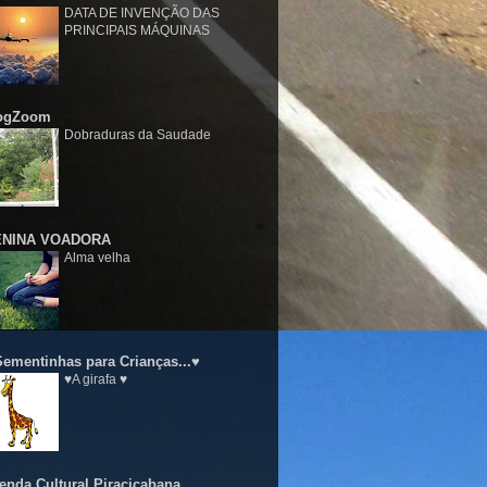
DATA DE INVENÇÃO DAS
PRINCIPAIS MÁQUINAS
ogZoom
Dobraduras da Saudade
NINA VOADORA
Alma velha
Sementinhas para Crianças...♥
♥A girafa ♥
enda Cultural Piracicabana