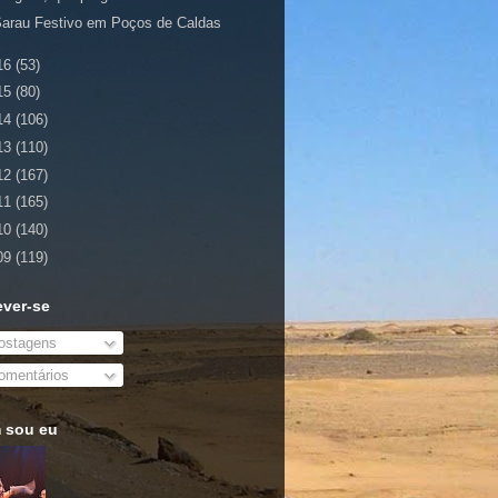
arau Festivo em Poços de Caldas
16
(53)
15
(80)
14
(106)
13
(110)
12
(167)
11
(165)
10
(140)
09
(119)
ever-se
stagens
mentários
 sou eu