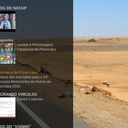
OG DO NASSIF
oguinho
Lendas e Personagens
Folclóricos de Piracicaba
blioteca de Piracicaba
rtura das inscrições para o 14º
ncurso Microcontos de Humor de
acicaba 2024
CRIANDO VINCULOS
Clarice Lispector
OG DO "VOINHO"