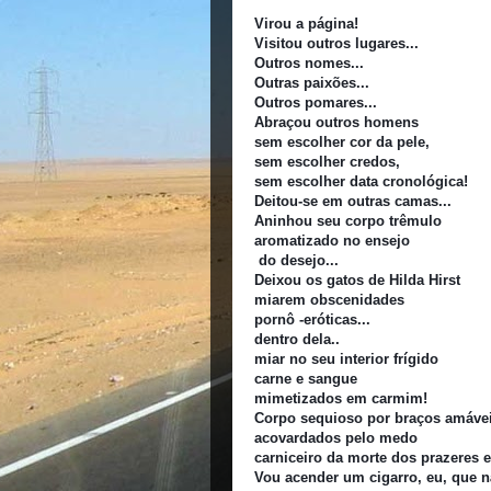
Virou a página!
Visitou outros lugares...
Outros nomes...
Outras paixões...
Outros pomares...
Abraçou outros homens
sem escolher cor da pele,
sem escolher credos,
sem escolher data cronológica!
Deitou-se em outras camas...
Aninhou seu corpo trêmulo
aromatizado no ensejo
do desejo...
Deixou os gatos de Hilda Hirst
miarem obscenidades
pornô -eróticas...
dentro dela..
miar no seu interior frígido
carne e sangue
mimetizados em carmim!
Corpo sequioso por braços amávei
acovardados pelo medo
carniceiro da morte dos prazeres e 
Vou acender um cigarro, eu, que n