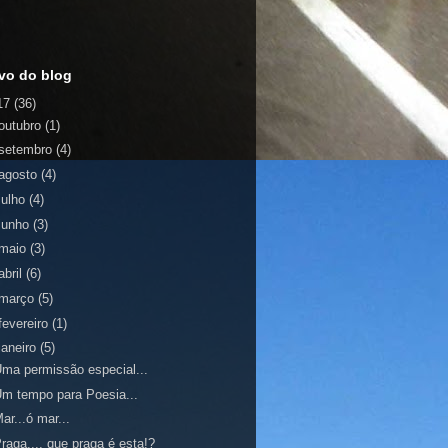
vo do blog
17
(36)
outubro
(1)
setembro
(4)
agosto
(4)
julho
(4)
junho
(3)
maio
(3)
abril
(6)
março
(5)
fevereiro
(1)
janeiro
(5)
ma permissão especial...
m tempo para Poesia...
ar...ó mar...
raga..., que praga é esta!?