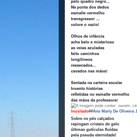
pelo quadro negro...
Na ponta dos dedos
esmalte vermelho
transgressor ...
colore o vazio!
Olhos de infância
acha belo e misterioso
as veias azuladas
feito caminhos
longilíneos
ressecados...
cavados nas mãos!
Sentada na carteira escolar
Invento histórias
refletidas no esmalte vermelho
das mãos da professora!
Inusitado
##
Ana Marly De Oliveira 
Sobre os pés calçados
repingam cristais de gelo
últimas gotículas fluídas
pela pseuda eternidade!