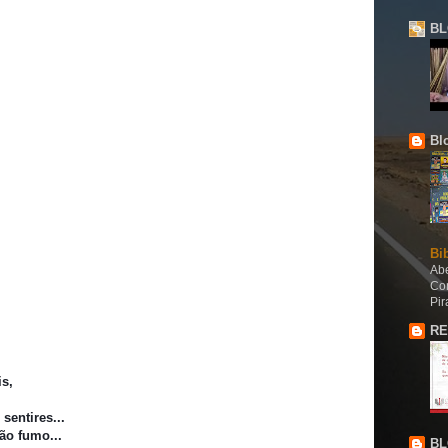
BL
Bl
Bi
Abe
Co
Pir
RE
s,
sentires...
ão fumo...
BL