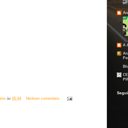
Ar
A 
An
Per
Bl
CE
PI
Segui
bino
às
05:04
Nenhum comentário: